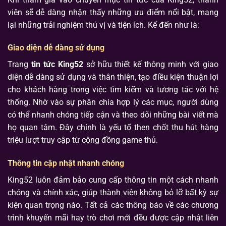
viên sẽ dễ dàng nhận thấy những ưu điểm nổi bật, mang
lại những trải nghiệm thú vị và tiện ích. Kể đến như là:
Giao diện dễ dàng sử dụng
Trang
tin tức King52
sở hữu thiết kế thông minh với giao
diện dễ dàng sử dụng và thân thiện, tạo điều kiện thuận lợi
cho khách hàng trong việc tìm kiếm và tương tác với hệ
thống. Nhờ vào sự phân chia hợp lý các mục, người dùng
có thể nhanh chóng tiếp cận và theo dõi những bài viết mà
họ quan tâm. Đây chính là yếu tố then chốt thu hút hàng
triệu lượt truy cập từ cộng đồng game thủ.
Thông tin cập nhật nhanh chóng
King52 luôn đảm bảo cung cấp thông tin một cách nhanh
chóng và chính xác, giúp thành viên không bỏ lỡ bất kỳ sự
kiện quan trọng nào. Tất cả các thông báo về các chương
trình khuyến mãi hay trò chơi mới đều được cập nhật liên