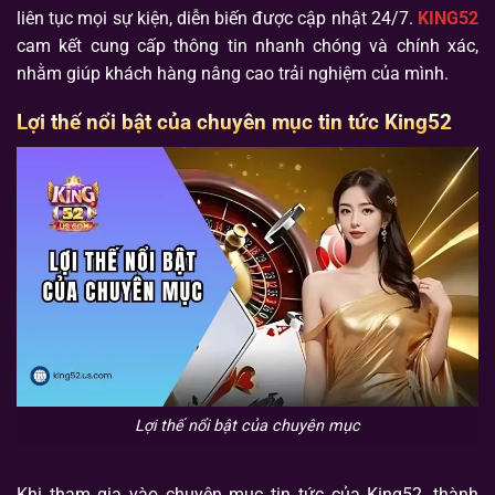
liên tục mọi sự kiện, diễn biến được cập nhật 24/7.
KING52
cam kết cung cấp thông tin nhanh chóng và chính xác,
nhằm giúp khách hàng nâng cao trải nghiệm của mình.
Lợi thế nổi bật của chuyên mục tin tức King52
Lợi thế nổi bật của chuyên mục
Khi tham gia vào chuyên mục tin tức của King52, thành