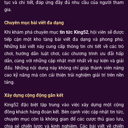
tục và chi tiết, đáp ứng đầy đủ nhu cầu của người tham
gia.
Chuyên mục bài viết đa dạng
Khi khám phá chuyên mục
tin tức King52
, hội viên sẽ được
tiếp cận một kho tàng bài viết đa dạng và phong phú.
Những bài viết này cung cấp thông tin chi tiết về các trò
chơi, hướng dẫn luật chơi, các chương trình ưu đãi hấp
dẫn, cùng với những cập nhật mới nhất về sự kiện và giải
đấu. Những nội dung này không chỉ giúp thành viên nâng
cao kỹ năng mà còn cải thiện trải nghiệm giải trí trên nền
tảng.
Xây dựng cộng động gắn kết
King52 đặc biệt tập trung vào việc xây dựng một cộng
đồng khách hàng đoàn kết. Bên cạnh việc cập nhật tin tức,
chuyên mục còn là không gian để các cược thủ giao lưu,
chia sẻ chiến lược và kinh nghiệm. Các bài viết về chiến