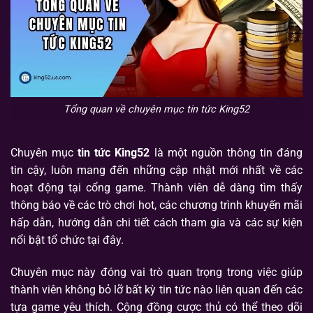
Tổng quan về chuyên mục tin tức King52
Chuyên mục
tin tức King52
là một nguồn thông tin đáng
tin cậy, luôn mang đến những cập nhật mới nhất về các
hoạt động tại cổng game. Thành viên dễ dàng tìm thấy
thông báo về các trò chơi hot, các chương trình khuyến mãi
hấp dẫn, hướng dẫn chi tiết cách tham gia và các sự kiện
nổi bật tổ chức tại đây.
Chuyên mục này đóng vai trò quan trọng trong việc giúp
thành viên không bỏ lỡ bất kỳ tin tức nào liên quan đến các
tựa game yêu thích. Cộng đồng cược thủ có thể theo dõi