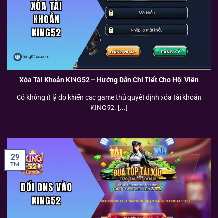
Xóa Tài Khoản KING52 – Hướng Dẫn Chi Tiết Cho Hội Viên
Có không ít lý do khiến các game thủ quyết định xóa tài khoản
KING52. [...]
29
Th4